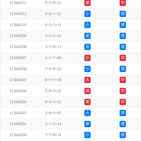
115044512
9+3+9=21
单
中
115044511
9+8+5=22
小
错
115044510
6+5+3=14
小
错
115044509
5+2+5=12
单
错
115044508
3+1+9=13
双
错
115044507
1+1+7=09
小
中
115044506
7+4+9=20
小
错
115044505
6+5+7=18
大
中
115044504
9+8+3=20
双
中
115044503
8+4+3=15
单
中
115044502
2+0+3=05
大
错
115044501
2+7+5=14
单
错
115044500
7+7+0=14
小
错