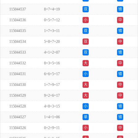
115044537
8+7+4=19
双
错
115044536
0+5+7=12
小
中
115044535
1+7+3=11
双
错
115044534
5+8+7=20
双
中
115044533
4+1+2=07
双
错
115044532
8+3+5=16
大
中
115044531
6+6+5=17
小
错
115044530
1+7+9=17
大
中
115044529
9+2+6=17
大
中
115044528
4+8+3=15
小
错
115044527
1+4+1=06
单
错
115044526
0+2+9=11
小
中