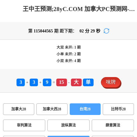
王中王预测;28yC.COM 加拿大PC预测网-加拿大2.8预测|pc28加拿大开奖结果查询_极致火热优质的免费预测
第
115044565
期 距下期：
02
分
29
秒
大双
未开:
1
期
小单
未开:
2
期
小双
未开:
4
期
3
3
9
15
大
单
咪牌
+
+
=
-
加拿大28
加拿大西28
台湾28
比特币28
审判算法
放纵算法
肆意算法