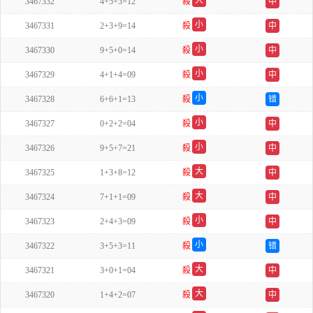
大
3467332
4+5+3=12
殺
中
单
小
3467331
2+3+9=14
殺
中
双
小
3467330
9+5+0=14
殺
中
双
小
3467329
4+1+4=09
殺
中
双
小
3467328
6+6+1=13
殺
错
单
小
3467327
0+2+2=04
殺
中
单
小
3467326
9+5+7=21
殺
中
双
大
3467325
1+3+8=12
殺
中
双
大
3467324
7+1+1=09
殺
中
双
小
3467323
2+4+3=09
殺
中
双
小
3467322
3+5+3=11
殺
错
单
大
3467321
3+0+1=04
殺
中
单
大
3467320
1+4+2=07
殺
中
单