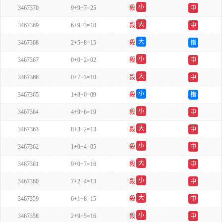
小
3467370
9+9+7=25
殺
中
单
大
3467369
6+9+3=18
殺
中
单
大
3467368
2+5+8=15
殺
错
单
小
3467367
0+0+2=02
殺
中
单
大
3467366
0+7+3=10
殺
中
单
小
3467365
1+8+0=09
殺
错
单
小
3467364
4+9+6=19
殺
中
单
大
3467363
8+3+2=13
殺
中
单
小
3467362
1+0+4=05
殺
中
双
大
3467361
9+0+7=16
殺
中
单
小
3467360
7+2+4=13
殺
中
双
大
3467359
6+1+8=15
殺
中
双
小
3467358
2+9+5=16
殺
中