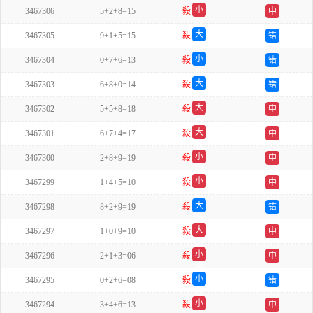
小
3467306
5+2+8=15
殺
中
双
大
3467305
9+1+5=15
殺
错
单
小
3467304
0+7+6=13
殺
错
单
大
3467303
6+8+0=14
殺
错
双
大
3467302
5+5+8=18
殺
中
单
大
3467301
6+7+4=17
殺
中
双
小
3467300
2+8+9=19
殺
中
双
小
3467299
1+4+5=10
殺
中
单
大
3467298
8+2+9=19
殺
错
单
大
3467297
1+0+9=10
殺
中
单
小
3467296
2+1+3=06
殺
中
单
小
3467295
0+2+6=08
殺
错
双
小
3467294
3+4+6=13
殺
中