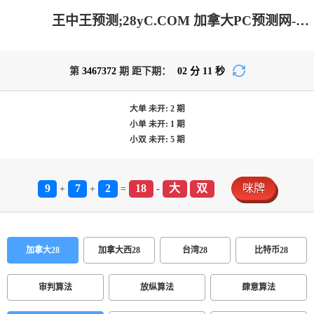
王中王预测;28yC.COM 加拿大PC预测网-加拿大2.8预测|pc28加拿大开奖结果查询_极致火热优质的免费预测
第
3467372
期 距下期：
02
分
11
秒
大单
未开:
2
期
小单
未开:
1
期
小双
未开:
5
期
9
7
2
18
大
双
咪牌
+
+
=
-
加拿大28
加拿大西28
台湾28
比特币28
审判算法
放纵算法
肆意算法