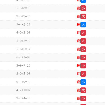
双
5+3+8=16
殺
小
单
9+5+9=23
殺
大
双
7+4+3=14
殺
大
双
6+0+2=08
殺
大
双
5+0+5=10
殺
大
双
5+6+6=17
殺
小
单
6+2+1=09
殺
小
双
9+9+7=25
殺
小
双
3+0+5=08
殺
大
双
0+1+9=10
殺
小
双
4+2+1=07
殺
大
双
9+7+4=20
殺
小
双