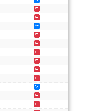
中
中
错
中
中
中
中
中
中
错
中
中