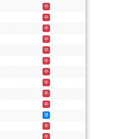
中
中
中
中
中
中
中
中
中
中
错
中
中