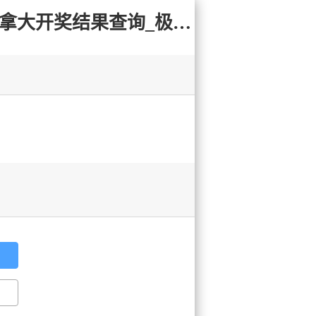
王中王预测;28yC.COM 加拿大PC预测网-加拿大2.8预测|pc28加拿大开奖结果查询_极致火热优质的免费预测