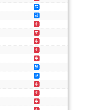
错
错
中
中
中
中
中
错
错
中
中
中
中